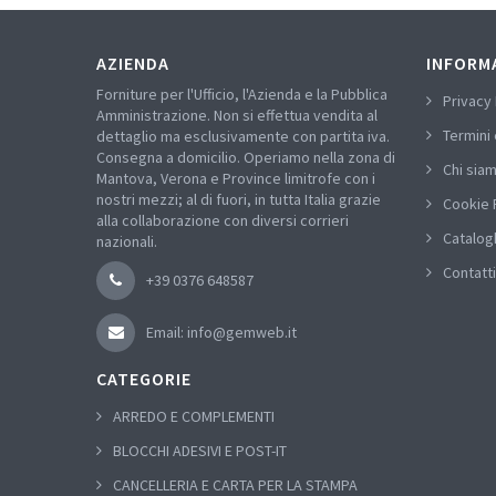
AZIENDA
INFORM
Forniture per l'Ufficio, l'Azienda e la Pubblica
Privacy 
Amministrazione. Non si effettua vendita al
Termini 
dettaglio ma esclusivamente con partita iva.
Consegna a domicilio. Operiamo nella zona di
Chi sia
Mantova, Verona e Province limitrofe con i
nostri mezzi; al di fuori, in tutta Italia grazie
Cookie 
alla collaborazione con diversi corrieri
Catalog
nazionali.
Contatti
+39 0376 648587
Email: info@gemweb.it
CATEGORIE
ARREDO E COMPLEMENTI
BLOCCHI ADESIVI E POST-IT
CANCELLERIA E CARTA PER LA STAMPA