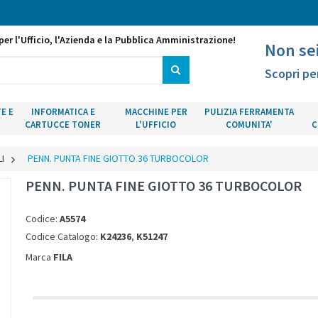
per l'Ufficio, l'Azienda e la Pubblica Amministrazione!
Non se
Scopri pe
E E
INFORMATICA E
MACCHINE PER
PULIZIA FERRAMENTA
CARTUCCE TONER
L'UFFICIO
COMUNITA'
C
I
>
PENN. PUNTA FINE GIOTTO 36 TURBOCOLOR
PENN. PUNTA FINE GIOTTO 36 TURBOCOLOR
Codice:
A5574
Codice Catalogo:
K24236
,
K51247
Marca
FILA