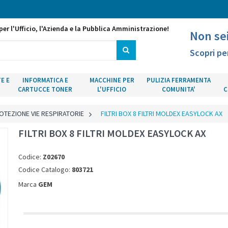
per l'Ufficio, l'Azienda e la Pubblica Amministrazione!
Non se
Scopri pe
E E
INFORMATICA E
MACCHINE PER
PULIZIA FERRAMENTA
CARTUCCE TONER
L'UFFICIO
COMUNITA'
C
OTEZIONE VIE RESPIRATORIE
>
FILTRI BOX 8 FILTRI MOLDEX EASYLOCK AX
FILTRI BOX 8 FILTRI MOLDEX EASYLOCK AX
Codice:
Z02670
Codice Catalogo:
803721
Marca
GEM