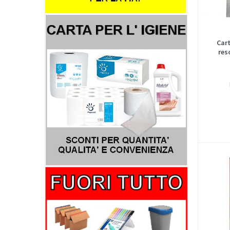
Car
res