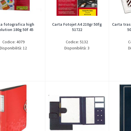
ta fotografica high
Carta Fotojet A4 210gr 50fg
Carta tra
olution 180g 50f 45
51722
5
Codice: 4079
Codice: 5132
C
Disponibilità: 12
Disponibilità: 3
D