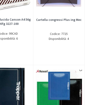
slucida Canson A4 56g
Cartella congressi Plus ing Mec
00fg 3227-100
odice: 99CAD
Codice: 7725
isponibilità: 6
Disponibilità: 4